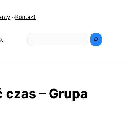
enty
Kontakt
Szukaj
ku
ć czas – Grupa