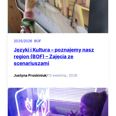
2025/2026
BOF
Języki i Kultura – poznajemy nasz
region (BOF) – Zajęcia ze
scenariuszami
Justyna Proskiniuk
/
13 kwietnia, 2026