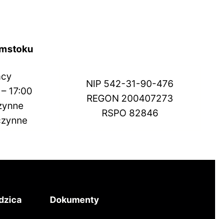
ymstoku
acy
NIP 542-31-90-476
 – 17:00
REGON 200407273
czynne
RSPO 82846
eczynne
dzica
Dokumenty