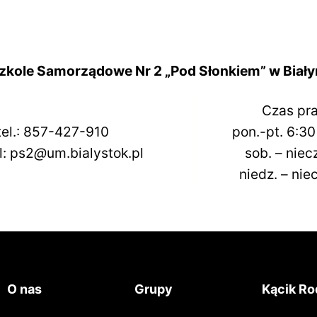
zkole Samorządowe Nr 2 „Pod Słonkiem” w Biał
Czas pr
tel.: 857-427-910
pon.-pt. 6:30
l: ps2
@
um.bialystok.pl
sob. – nie
niedz. – ni
O nas
Grupy
Kącik Ro