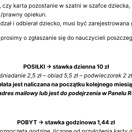
czy karta pozostanie w szatni w szafce dziecka, 
c/prawny opiekun.
zał i odbierał dziecko, musi być zarejestrowana g
 prosimy o zgłaszanie się do nauczycieli poszczeg
POSIŁKI -> stawka dzienna 10 zł
śniadanie 2,5 zł – obiad 5,5 zł – podwieczorek 2 z
łata jest naliczana na początku kolejnego miesi
dres mailowy lub jest do podejrzenia w Panelu 
POBYT -> stawka godzinowa 1,44 zł
ozpoczęta godzinę, liczone od przyłożenia karty 