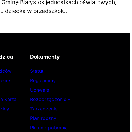
 Gminę Białystok jednostkach oświatowych,
tu dziecka w przedszkolu.
dzica
Dokumenty
ziców
Statut
enie
Regulaminy
Uchwała –
ka Karta
Rozporządzenie –
ziny
Zarządzenie
Plan roczny
Pliki do pobrania