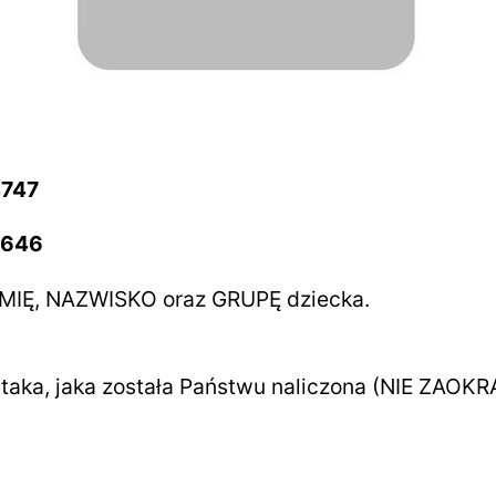
4747
4646
 IMIĘ, NAZWISKO oraz GRUPĘ dziecka.
e taka, jaka została Państwu naliczona (NIE ZAO