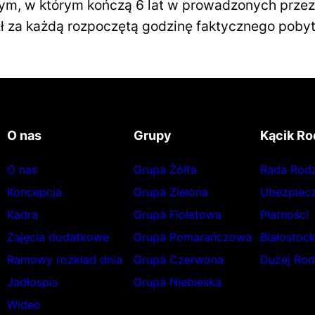
ym, w którym kończą 6 lat w prowadzonych przez
zł za każdą rozpoczętą godzinę faktycznego poby
O nas
Grupy
Kącik Ro
O nas
Grupa Żółta
Rada Rod
Koncepcja
Grupa Zielona
Ubezpiecz
Kadra
Grupa Fioletowa
Płatności
Zajęcia dodatkowe
Grupa Pomarańczowa
Białostoc
Ramowy rozkład dnia
Grupa Czerwona
Dużej Rod
Jadłospis
Grupa Niebieska
Wideo