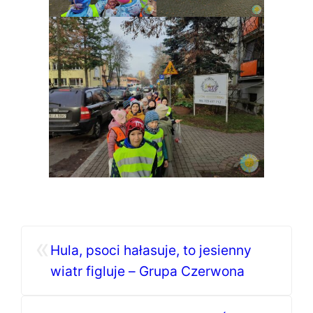
«
Hula, psoci hałasuje, to jesienny
wiatr figluje – Grupa Czerwona