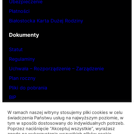
Ubezpieczenie
Płatności
Białostocka Karta Dużej Rodziny
Dokumenty
Statut
Regulaminy
Uchwała – Rozporządzenie – Zarządzenie
Plan roczny
Pliki do pobrania
BIP
W ramach naszej witryny stosujemy pliki cookies w celu
Pod słonkiem
świadczenia Państwu usług na najwyższym poziomie, w
tym w sposób dostosowany do indywidualnych potrzeb.
Poprzez naciśnięcie “Akceptuj wszystkie”, wyrażasz