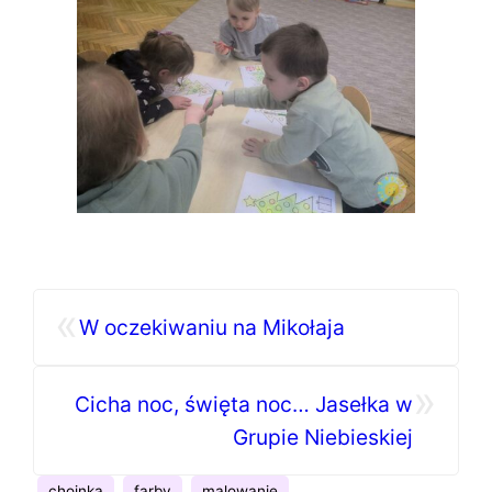
«
W oczekiwaniu na Mikołaja
»
Cicha noc, święta noc… Jasełka w
Grupie Niebieskiej
choinka
farby
malowanie