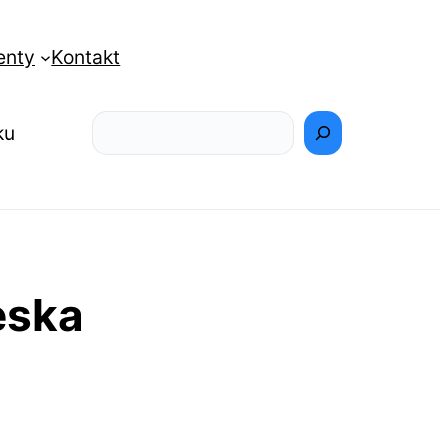
enty
Kontakt
Szukaj
ku
eska