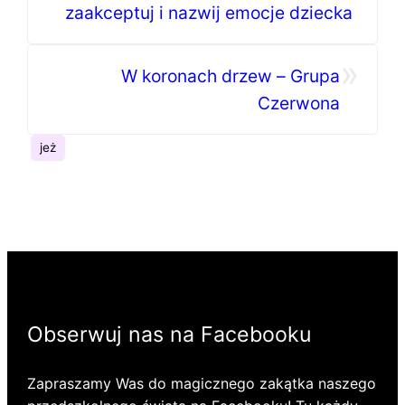
zaakceptuj i nazwij emocje dziecka
»
W koronach drzew – Grupa
Czerwona
jeż
Obserwuj nas na Facebooku
Zapraszamy Was do magicznego zakątka naszego