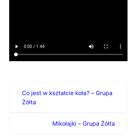
«
Co jest w kształcie koła? – Grupa
Żółta
»
Mikołajki – Grupa Żółta