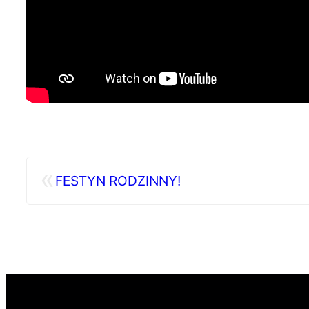
«
FESTYN RODZINNY!