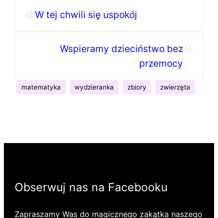
«
W tej chwili się uspokój
»
Wspieramy dzieciństwo bez
przemocy
matematyka
wydzieranka
zbiory
zwierzęta
Obserwuj nas na Facebooku
Zapraszamy Was do magicznego zakątka naszego