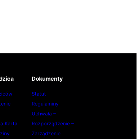
dzica
Dokumenty
ziców
Statut
enie
Regulaminy
Uchwała –
ka Karta
Rozporządzenie –
ziny
Zarządzenie