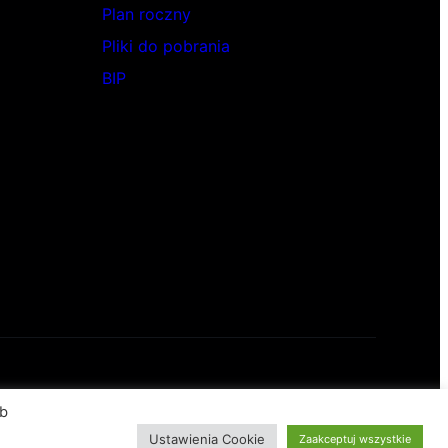
Plan roczny
Pliki do pobrania
BIP
Copyright LLC
ób
Ustawienia Cookie
Zaakceptuj wszystkie