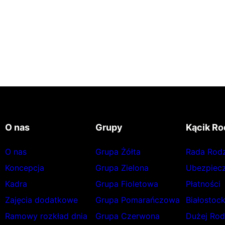
O nas
Grupy
Kącik Ro
O nas
Grupa Żółta
Rada Rod
Koncepcja
Grupa Zielona
Ubezpiecz
Kadra
Grupa Fioletowa
Płatności
Zajęcia dodatkowe
Grupa Pomarańczowa
Białostoc
Ramowy rozkład dnia
Grupa Czerwona
Dużej Rod