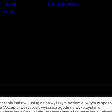
Jadłospis
Grupa Niebieska
Wideo
Polityka Prywatności
·
RODO
·
Dostępność
·
BIP
·
Kontakt
iadczenia Państwu usług na najwyższym poziomie, w tym w spos
e “Akceptuj wszystkie”, wyrażasz zgodę na wykorzystanie