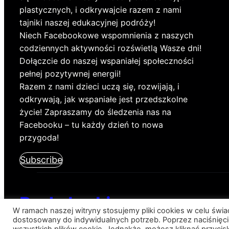
plastycznych, i odkrywajcie razem z nami
tajniki naszej edukacyjnej podróży!
Niech Facebookowe wspomnienia z naszych
codziennych aktywności rozświetlą Wasze dni!
Dołączcie do naszej wspaniałej społeczności
pełnej pozytywnej energii!
Razem z nami dzieci uczą się, rozwijają, i
odkrywają, jak wspaniałe jest przedszkolne
życie! Zapraszamy do śledzenia nas na
Facebooku – tu każdy dzień to nowa
przygoda!
Subscribe
Pod słonkiem
W ramach naszej witryny stosujemy pliki cookies w celu św
dostosowany do indywidualnych potrzeb. Poprzez naciśnięci