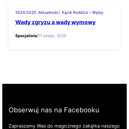
2024/2025
Aktualności
Kącik Rodzica – Wpisy
Wady zgryzu a wady wymowy
Specjalista
/
11 lutego, 2025
Obserwuj nas na Facebooku
Zapraszamy Was do magicznego zakątka naszego