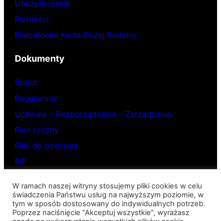
Ubezpieczenie
Płatności
Białostocka Karta Dużej Rodziny
Dokumenty
Statut
Regulaminy
Uchwała – Rozporządzenie – Zarządzenie
Plan roczny
Pliki do pobrania
BIP
W ramach naszej witryny stosujemy pliki cookies w celu
Pod słonkiem
świadczenia Państwu usług na najwyższym poziomie, w
tym w sposób dostosowany do indywidualnych potrzeb.
Poprzez naciśnięcie “Akceptuj wszystkie”, wyrażasz