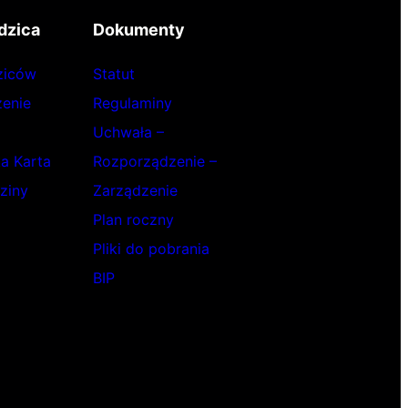
dzica
Dokumenty
ziców
Statut
enie
Regulaminy
Uchwała –
ka Karta
Rozporządzenie –
ziny
Zarządzenie
Plan roczny
Pliki do pobrania
BIP