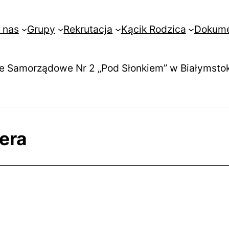
 nas
Grupy
Rekrutacja
Kącik Rodzica
Dokum
e Samorządowe Nr 2 „Pod Słonkiem” w Białymsto
era