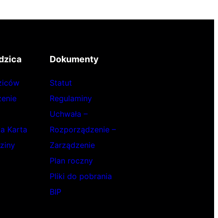
dzica
Dokumenty
ziców
Statut
enie
Regulaminy
Uchwała –
ka Karta
Rozporządzenie –
ziny
Zarządzenie
Plan roczny
Pliki do pobrania
BIP