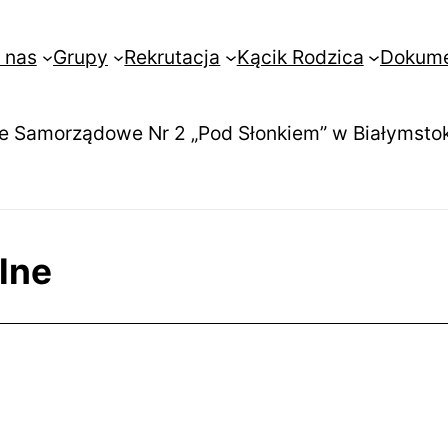
 nas
Grupy
Rekrutacja
Kącik Rodzica
Dokum
e Samorządowe Nr 2 „Pod Słonkiem” w Białymsto
lne