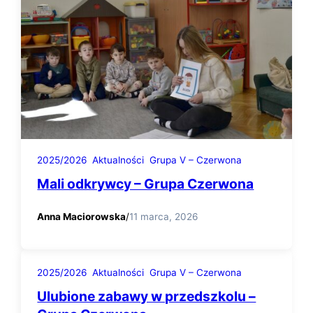
2025/2026
Aktualności
Grupa V – Czerwona
Mali odkrywcy – Grupa Czerwona
Anna Maciorowska
/
11 marca, 2026
2025/2026
Aktualności
Grupa V – Czerwona
Ulubione zabawy w przedszkolu –