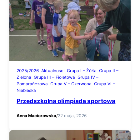
2025/2026
Aktualności
Grupa I – Żółta
Grupa II –
Zielona
Grupa III – Fioletowa
Grupa IV –
Pomarańczowa
Grupa V – Czerwona
Grupa VI –
Niebieska
Przedszkolna olimpiada sportowa
Anna Maciorowska
/
22 maja, 2026