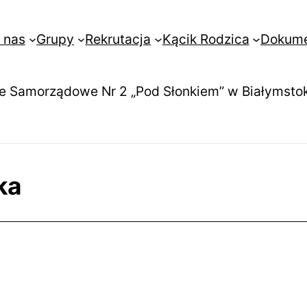
 nas
Grupy
Rekrutacja
Kącik Rodzica
Dokum
e Samorządowe Nr 2 „Pod Słonkiem” w Białymsto
ka