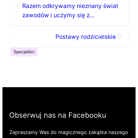
«
Razem odkrywamy nieznany świat
zawodów i uczymy się z
uśmiechem – Grupa Czerwona
»
Postawy rodzicielskie
Specjaliści
Obserwuj nas na Facebooku
Zapraszamy Was do magicznego zakątka naszego