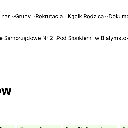
 nas
Grupy
Rekrutacja
Kącik Rodzica
Dokum
e Samorządowe Nr 2 „Pod Słonkiem” w Białymsto
ów