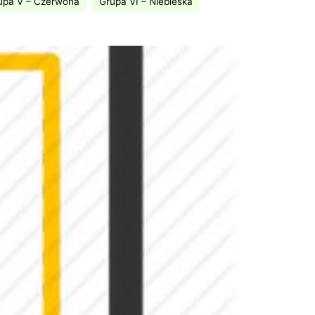
upa V – Czerwona
Grupa VI – Niebieska