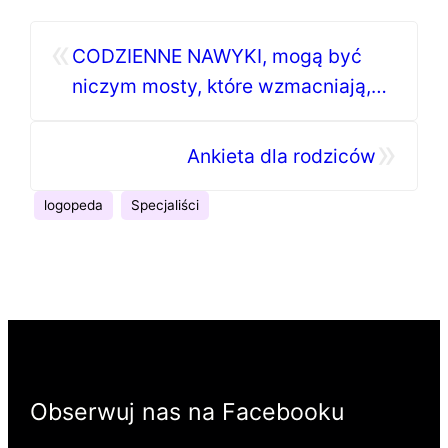
«
CODZIENNE NAWYKI, mogą być
niczym mosty, które wzmacniają,
rozwijają relacje!
»
Ankieta dla rodziców
logopeda
Specjaliści
Obserwuj nas na Facebooku