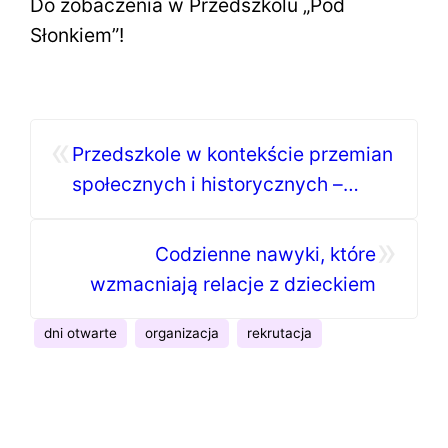
Do zobaczenia w Przedszkolu „Pod
Słonkiem”!
«
Przedszkole w kontekście przemian
społecznych i historycznych –
wystawa z okazji 50-lecia
»
przedszkola
Codzienne nawyki, które
wzmacniają relacje z dzieckiem
dni otwarte
organizacja
rekrutacja