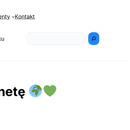
enty
Kontakt
Szukaj
ku
anetę