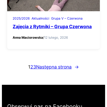
2025/2026
Aktualności
Grupa V – Czerwona
Zajęcia z Rytmiki – Grupa Czerwona
Anna Maciorowska
/
12 lutego, 2026
1
2
3
Następna strona
→
Obserwuj nas na Facebooku