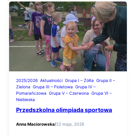
2025/2026
Aktualności
Grupa I – Żółta
Grupa II –
Zielona
Grupa III – Fioletowa
Grupa IV –
Pomarańczowa
Grupa V – Czerwona
Grupa VI –
Niebieska
Przedszkolna olimpiada sportowa
Anna Maciorowska
/
22 maja, 2026