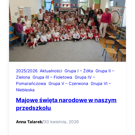
2025/2026
Aktualności
Grupa I – Żółta
Grupa II –
Zielona
Grupa III – Fioletowa
Grupa IV –
Pomarańczowa
Grupa V – Czerwona
Grupa VI –
Niebieska
Majowe święta narodowe w naszym
przedszkolu
Anna Talarek
/
30 kwietnia, 2026