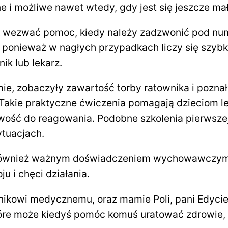
e i możliwe nawet wtedy, gdy jest się jeszcze ma
jak wezwać pomoc, kiedy należy zadzwonić pod nu
, ponieważ w nagłych przypadkach liczy się szybk
k lub lekarz.
omie, zobaczyły zawartość torby ratownika i poz
kie praktyczne ćwiczenia pomagają dzieciom lepi
wość do reagowania. Podobne szkolenia pierwszej
ytuacjach.
le również ważnym doświadczeniem wychowawczym.
u i chęci działania.
ikowi medycznemu, oraz mamie Poli, pani Edycie,
 które może kiedyś pomóc komuś uratować zdrowie, 