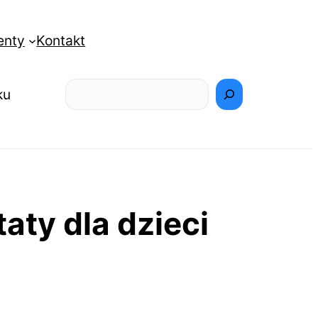
enty
Kontakt
Szukaj
ku
aty dla dzieci