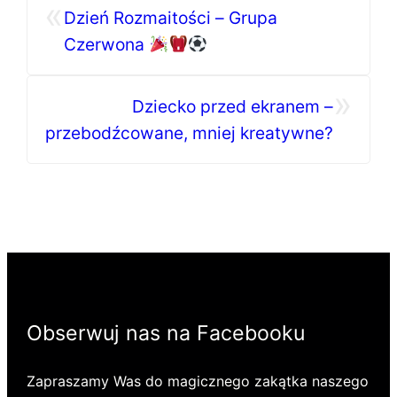
«
Dzień Rozmaitości – Grupa
Czerwona
»
Dziecko przed ekranem –
przebodźcowane, mniej kreatywne?
Obserwuj nas na Facebooku
Zapraszamy Was do magicznego zakątka naszego