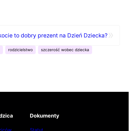
»
akocie to dobry prezent na Dzień Dziecka?
rodzicielstwo
szczerość wobec dziecka
dzica
Dokumenty
ziców
Statut