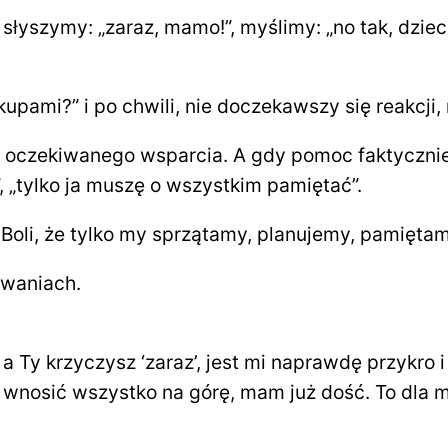
yszymy: „zaraz, mamo!”, myślimy: „no tak, dziec
ami?” i po chwili, nie doczekawszy się reakcji,
 oczekiwanego wsparcia. A gdy pomoc faktycznie n
, „tylko ja muszę o wszystkim pamiętać”.
li. Boli, że tylko my sprzątamy, planujemy, pamięt
iwaniach.
 Ty krzyczysz ‘zaraz’, jest mi naprawdę przykro i
nosić wszystko na górę, mam już dość. To dla m