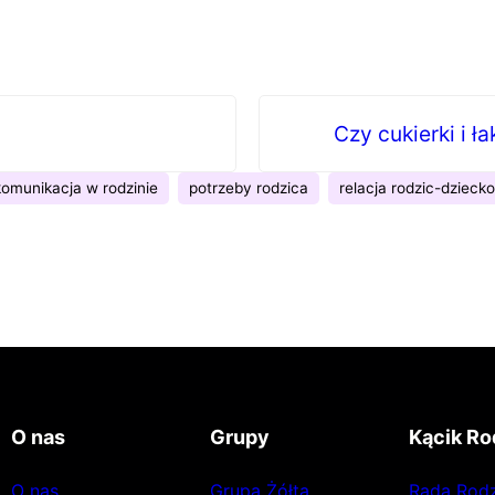
Czy cukierki i ł
komunikacja w rodzinie
potrzeby rodzica
relacja rodzic-dziecko
O nas
Grupy
Kącik Ro
O nas
Grupa Żółta
Rada Rod