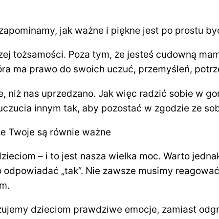
apominamy, jak ważne i piękne jest po prostu być
zej tożsamości. Poza tym, że jesteś cudowną mam
óra ma prawo do swoich uczuć, przemyśleń, potrz
 niż nas uprzedzano. Jak więc radzić sobie w gor
ucia innym tak, aby pozostać w zgodzie ze sobą, 
 że Twoje są równie ważne
dzieciom – i to jest nasza wielka moc. Warto jed
o odpowiadać „tak”. Nie zawsze musimy reagować
m.
kazujemy dzieciom prawdziwe emocje, zamiast odgr