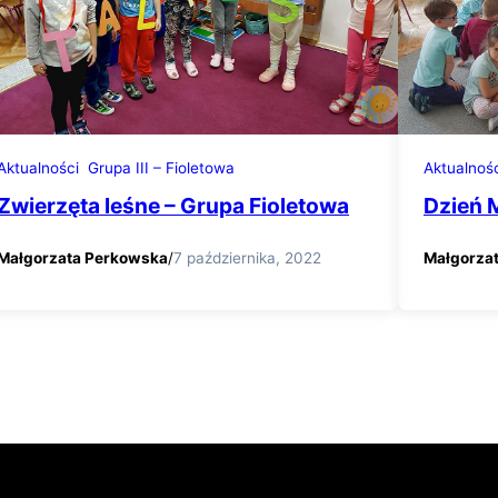
Aktualności
Grupa III – Fioletowa
Aktualnoś
Zwierzęta leśne – Grupa Fioletowa
Dzień 
Małgorzata Perkowska
/
7 października, 2022
Małgorza