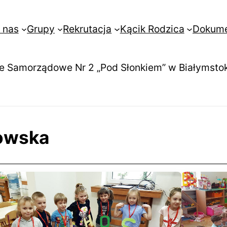
 nas
Grupy
Rekrutacja
Kącik Rodzica
Dokum
e Samorządowe Nr 2 „Pod Słonkiem” w Białymsto
owska