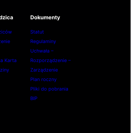
dzica
Dokumenty
ziców
Statut
enie
Regulaminy
Uchwała –
ka Karta
Rozporządzenie –
ziny
Zarządzenie
Plan roczny
Pliki do pobrania
BIP