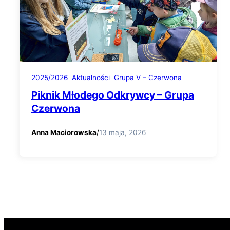
2025/2026
Aktualności
Grupa V – Czerwona
Piknik Młodego Odkrywcy – Grupa
Czerwona
Anna Maciorowska
/
13 maja, 2026