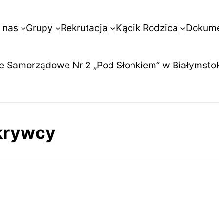
 nas
Grupy
Rekrutacja
Kącik Rodzica
Dokum
e Samorządowe Nr 2 „Pod Słonkiem” w Białymsto
krywcy