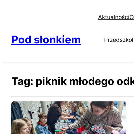
Aktualności
O
Pod słonkiem
Przedszkol
Tag:
piknik młodego od