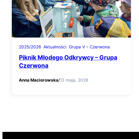
2025/2026
Aktualności
Grupa V – Czerwona
Piknik Młodego Odkrywcy – Grupa
Czerwona
Anna Maciorowska
/
13 maja, 2026