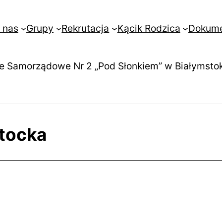
 nas
Grupy
Rekrutacja
Kącik Rodzica
Dokum
e Samorządowe Nr 2 „Pod Słonkiem” w Białymsto
stocka