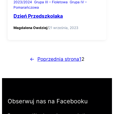
2023/2024
Grupa III – Fioletowa
Grupa IV –
Pomarańczowa
Dzień Przedszkolaka
Magdalena Owdziej
/
21 września, 2023
←
Poprzednia strona
1
2
Obserwuj nas na Facebooku